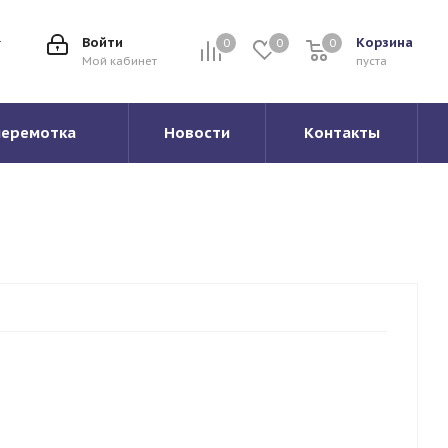
Войти
Корзина
0
0
0
0
Мой кабинет
пуста
перемотка
Новости
Контакты