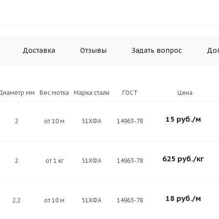
Доставка
Отзывы
Задать вопрос
До
Диаметр мм
Вес мотка
Марка стали
ГОСТ
Цена
15
руб.
/м
2
от 10 м
51ХФА
14963-78
625
руб.
/кг
2
от 1 кг
51ХФА
14963-78
18
руб.
/м
2,2
от 10 м
51ХФА
14963-78