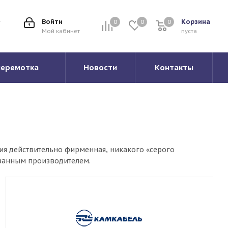
Войти
Корзина
0
0
0
0
Мой кабинет
пуста
перемотка
Новости
Контакты
ия действительно фирменная, никакого «серого
ованным производителем.