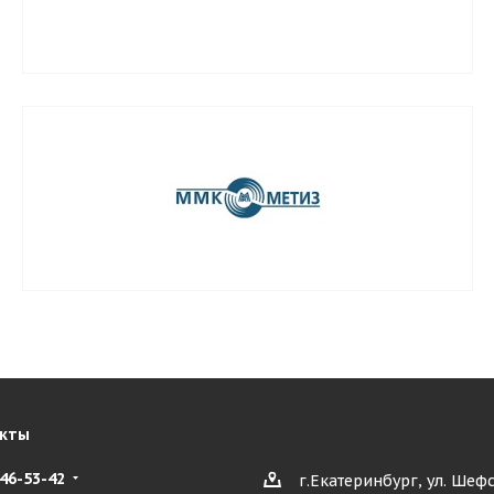
кты
346-53-42
г.Екатеринбург, ул. Шефс