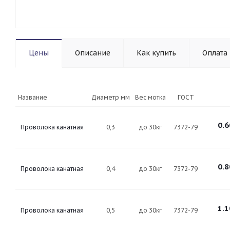
Цены
Описание
Как купить
Оплата
Название
Диаметр мм
Вес мотка
ГОСТ
0.6
Проволока канатная
0,3
до 30кг
7372-79
0.8
Проволока канатная
0,4
до 30кг
7372-79
1.1
Проволока канатная
0,5
до 30кг
7372-79