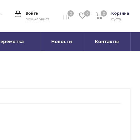
Войти
Корзина
0
0
0
0
Мой кабинет
пуста
перемотка
Новости
Контакты